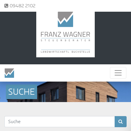
Tel.:
09482 2102
SUCHE
Suchbegriffe
Suc